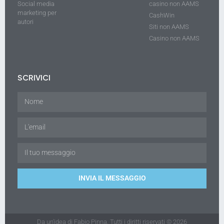
Social media
casino non AAMS
marketing per
CashWin
autori
Siti non AAMS
Casino non AAMS
SCRIVICI
INVIA IL MESSAGGIO
Da un'idea di Fabio Pinna. Tutti i diritti riservati © 2026