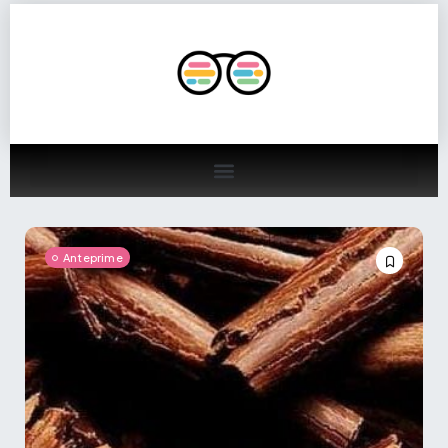
Anteprime