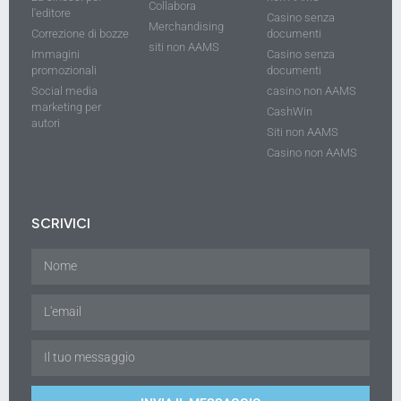
Collabora
l'editore
Casino senza
Merchandising
Correzione di bozze
documenti
siti non AAMS
Immagini
Casino senza
promozionali
documenti
Social media
casino non AAMS
marketing per
CashWin
autori
Siti non AAMS
Casino non AAMS
SCRIVICI