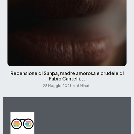
Recensione di Sanpa, madre amorosa e crudele di
Fabio Cantelli...
28 Maggio 2021
6 Minuti