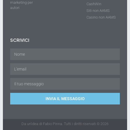
marketing per
CashWin
autori
Siti non AAMS
Casino non AAMS
SCRIVICI
INVIA IL MESSAGGIO
Da un'idea di Fabio Pinna. Tutti i diritti riservati © 2026