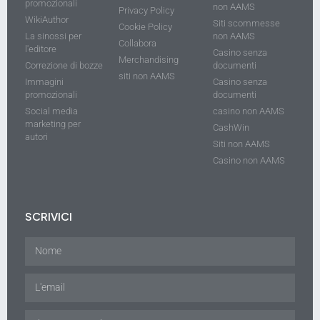
promozionali
non AAMS
Privacy Policy
WikiAuthor
Siti scommesse
Cookie Policy
La sinossi per
non AAMS
Collabora
l'editore
Casino senza
Merchandising
Correzione di bozze
documenti
siti non AAMS
Immagini
Casino senza
promozionali
documenti
Social media
casino non AAMS
marketing per
CashWin
autori
Siti non AAMS
Casino non AAMS
SCRIVICI