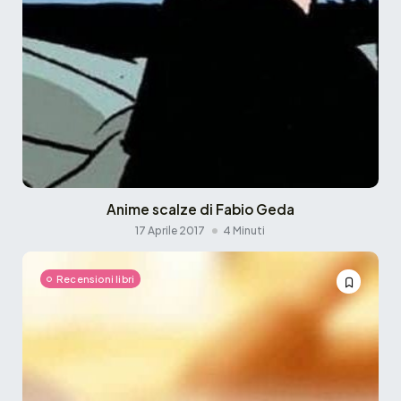
Anime scalze di Fabio Geda
17 Aprile 2017
4 Minuti
Recensioni libri