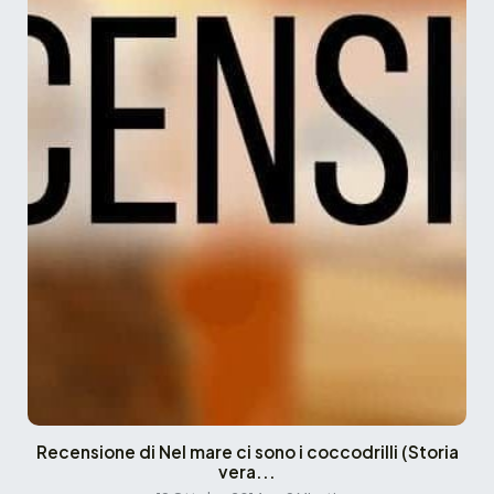
Recensione di Nel mare ci sono i coccodrilli (Storia
vera...