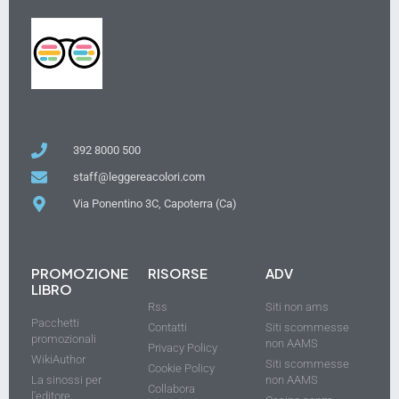
392 8000 500
staff@leggereacolori.com
Via Ponentino 3C, Capoterra (Ca)
PROMOZIONE
RISORSE
ADV
LIBRO
Rss
Siti non ams
Pacchetti
Contatti
Siti scommesse
promozionali
non AAMS
Privacy Policy
WikiAuthor
Siti scommesse
Cookie Policy
La sinossi per
non AAMS
Collabora
l'editore