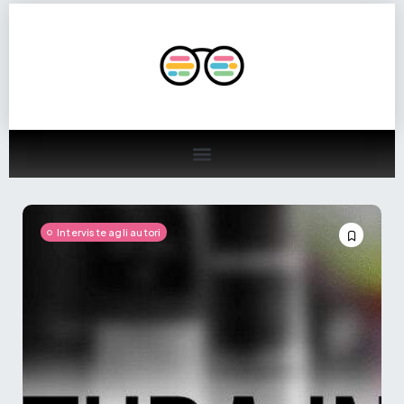
Interviste agli autori