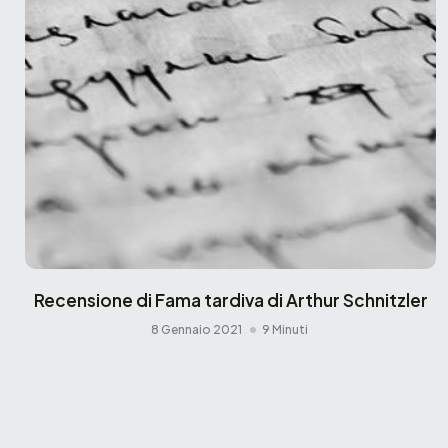
Recensione di Fama tardiva di Arthur Schnitzler
8 Gennaio 2021
9 Minuti