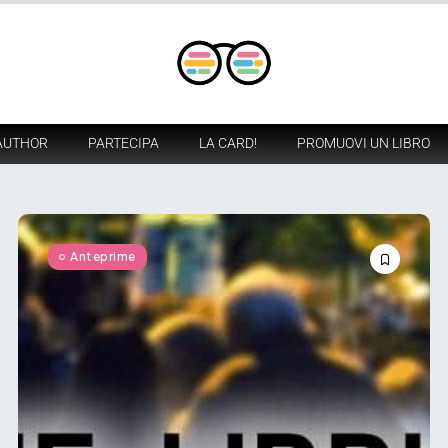
AUTHOR
PARTECIPA
LA CARD!
PROMUOVI UN LIBRO
Anteprime