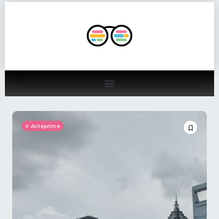
Anteprime