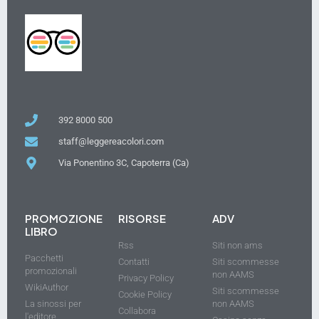
392 8000 500
staff@leggereacolori.com
Via Ponentino 3C, Capoterra (Ca)
PROMOZIONE
RISORSE
ADV
LIBRO
Rss
Siti non ams
Pacchetti
Contatti
Siti scommesse
promozionali
non AAMS
Privacy Policy
WikiAuthor
Siti scommesse
Cookie Policy
La sinossi per
non AAMS
Collabora
l'editore