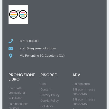
392 8000 500
staff@leggereacolori.com
Via Ponentino 3C, Capoterra (Ca)
PROMOZIONE
RISORSE
ADV
LIBRO
Rss
Siti non ams
Pacchetti
Contatti
Siti scommesse
promozionali
non AAMS
Privacy Policy
WikiAuthor
Siti scommesse
Cookie Policy
La sinossi per
non AAMS
Collabora
l'editore