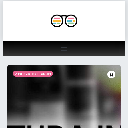
Interviste agli autori