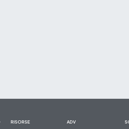
O
RISORSE
ADV
S