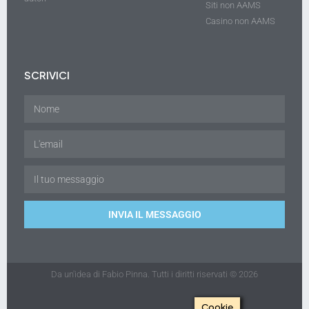
Siti non AAMS
Casino non AAMS
SCRIVICI
INVIA IL MESSAGGIO
Da un'idea di Fabio Pinna. Tutti i diritti riservati © 2026
Cookie