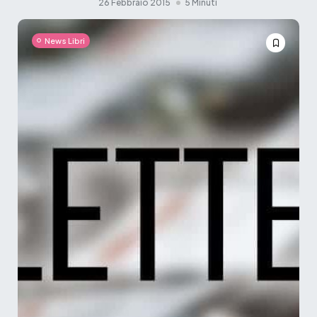
26 Febbraio 2015
5 Minuti
News Libri