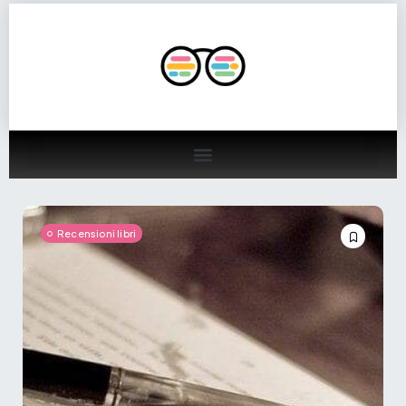
Recensioni libri