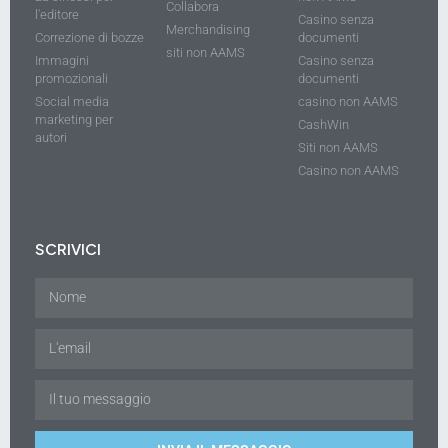
Collabora
l'editore
Casino senza
Merchandising
Correzione di bozze
documenti
siti non AAMS
Immagini
Casino senza
promozionali
documenti
Social media
casino non AAMS
marketing per
CashWin
autori
Siti non AAMS
Casino non AAMS
SCRIVICI