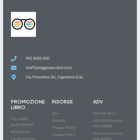
392 8000 500
staff@leggereacolori.com
Via Ponentino 3C, Capoterra (Ca)
PROMOZIONE
RISORSE
ADV
LIBRO
Rss
Siti non ams
Pacchetti
Contatti
Siti scommesse
promozionali
non AAMS
Privacy Policy
WikiAuthor
Siti scommesse
Cookie Policy
La sinossi per
non AAMS