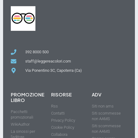
392 8000 500
staff@leggereacolori.com
Via Ponentino 3C, Capoterra (Ca)
PROMOZIONE
RISORSE
ADV
LIBRO
Rss
Siti non ams
Pacchetti
Contatti
Siti scommesse
promozionali
non AAMS
Privacy Policy
WikiAuthor
Siti scommesse
Cookie Policy
La sinossi per
non AAMS
Collabora
l'editore