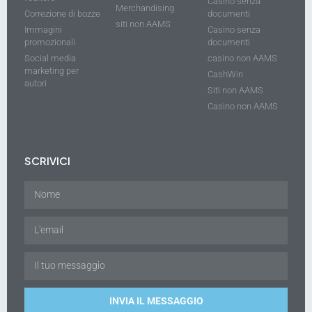
Casino senza
Merchandising
Correzione di bozze
documenti
siti non AAMS
Immagini
Casino senza
promozionali
documenti
Social media
casino non AAMS
marketing per
CashWin
autori
Siti non AAMS
Casino non AAMS
SCRIVICI
INVIA IL MESSAGGIO