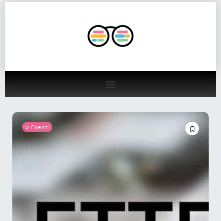
Eventi