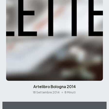
Artelibro Bologna 2014
18 Settembre 2014
8 Minuti