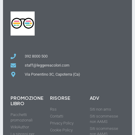
392 8000 500
staff@leggereacolori.com
Via Ponentino 3C, Capoterra (Ca)
PROMOZIONE
RISORSE
ADV
LIBRO
Rss
Siti non ams
Pacchetti
Contatti
Siti scommesse
promozionali
non AAMS
Privacy Policy
WikiAuthor
Siti scommesse
Cookie Policy
La sinossi per
non AAMS