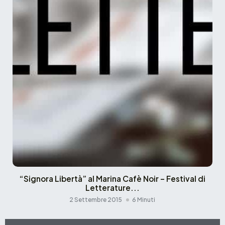
“Signora Libertà” al Marina Cafè Noir – Festival di
Letterature...
2 Settembre 2015
6 Minuti