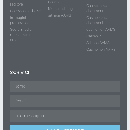
Collabora
l'editore
Casino senza
Merchandising
Correzione di bozze
documenti
siti non AAMS
Immagini
Casino senza
promozionali
documenti
Social media
casino non AAMS
marketing per
CashWin
autori
Siti non AAMS
Casino non AAMS
SCRIVICI