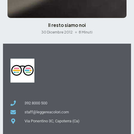
Il resto siamo noi
30 Dicembre 2012
8 Minuti
392 8000 500
staff@leggereacolori.com
Via Ponentino 3C, Capoterra (Ca)