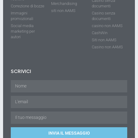
Casino senza
Merchandising
Correzione di bozze
documenti
siti non AAMS
Immagini
Casino senza
promozionali
documenti
Social media
casino non AAMS
marketing per
CashWin
autori
Siti non AAMS
Casino non AAMS
SCRIVICI
INVIA IL MESSAGGIO