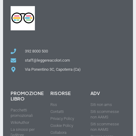
392 8000 500
staff@leggereacolori.com
Via Ponentino 3C, Capoterra (Ca)
PROMOZIONE
RISORSE
ADV
LIBRO
Rss
Siti non ams
Pacchetti
Contatti
Siti scommesse
promozionali
non AAMS
Privacy Policy
WikiAuthor
Siti scommesse
Cookie Policy
La sinossi per
non AAMS
Collabora
l'editore