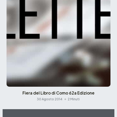
Fiera del Libro di Como 62a Edizione
30 Agosto 2014
2 Minuti