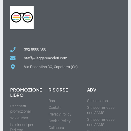
392 8000 500
staff@leggereacolori.com
Via Ponentino 3C, Capoterra (Ca)
PROMOZIONE
RISORSE
ADV
LIBRO
Rss
Siti non ams
Pacchetti
Contatti
Siti scommesse
promozionali
non AAMS
Privacy Policy
WikiAuthor
Siti scommesse
Cookie Policy
La sinossi per
non AAMS
Collabora
l'editore