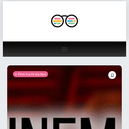
Film tratti da libri