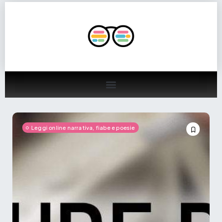
Leggi online narrativa, fiabe e poesie