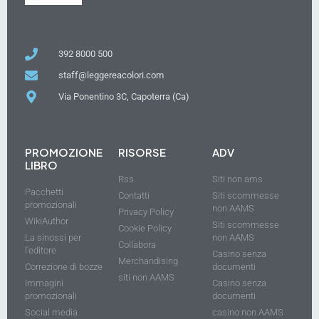
392 8000 500
staff@leggereacolori.com
Via Ponentino 3C, Capoterra (Ca)
PROMOZIONE
RISORSE
ADV
LIBRO
Rss
Siti non ams
Pacchetti
Contatti
Siti scommesse
promozionali
non AAMS
Privacy Policy
WikiAuthor
Siti scommesse
Cookie Policy
La sinossi per
non AAMS
Collabora
l'editore
Casino senza
Merchandising
Correzione di bozze
documenti
siti non AAMS
Immagini
Casino senza
promozionali
documenti
Social media
casino non AAMS