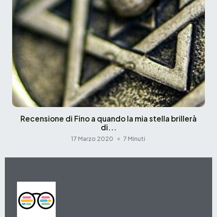
Recensione di Fino a quando la mia stella brillerà
di...
17 Marzo 2020
7 Minuti