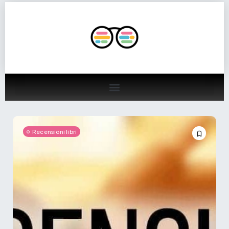
Recensioni libri