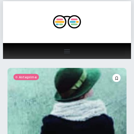
Anteprime