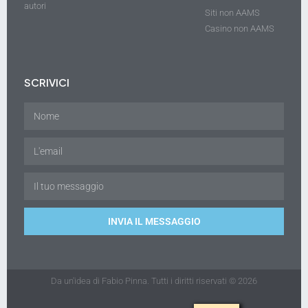
autori
Siti non AAMS
Casino non AAMS
SCRIVICI
INVIA IL MESSAGGIO
Da un'idea di Fabio Pinna. Tutti i diritti riservati © 2026