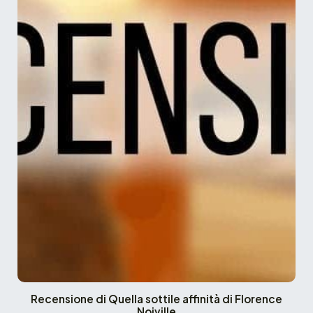
Recensione di Quella sottile affinità di Florence
Noiville