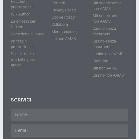
Pacchetti
Contatti
Siti scommesse
promozionali
non AAMS
Privacy Policy
WikiAuthor
Siti scommesse
Cookie Policy
La sinossi per
non AAMS
Collabora
l'editore
Casino senza
Merchandising
Correzione di bozze
documenti
siti non AAMS
Immagini
Casino senza
promozionali
documenti
Social media
casino non AAMS
marketing per
CashWin
autori
Siti non AAMS
Casino non AAMS
SCRIVICI