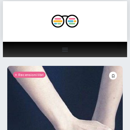
Recensioni libri