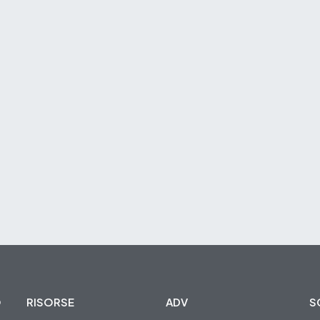
O
RISORSE
ADV
S