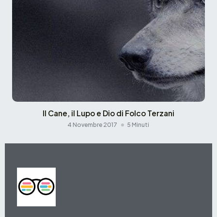
Il Cane, il Lupo e Dio di Folco Terzani
4 Novembre 2017
5 Minuti