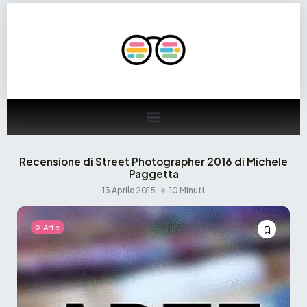
Recensione di Street Photographer 2016 di Michele
Paggetta
13 Aprile 2015
10 Minuti
Arte