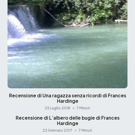
Recensione di Una ragazza senza ricordi di Frances
Hardinge
25 Luglio 2018
7 Minuti
Recensione di L’albero delle bugie di Frances
Hardinge
23 Gennaio 2017
7 Minuti