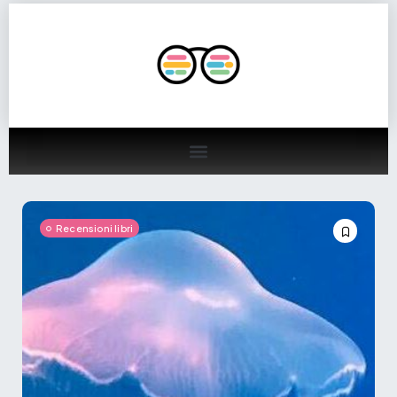
Recensioni libri