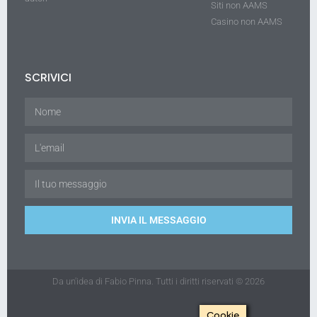
Siti non AAMS
Casino non AAMS
SCRIVICI
INVIA IL MESSAGGIO
Da un'idea di Fabio Pinna. Tutti i diritti riservati © 2026
Cookie