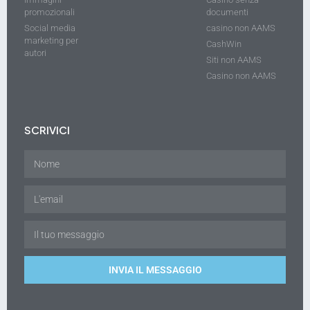
promozionali
documenti
Social media
casino non AAMS
marketing per
CashWin
autori
Siti non AAMS
Casino non AAMS
SCRIVICI
INVIA IL MESSAGGIO