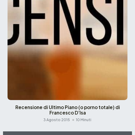
Recensione di Ultimo Piano (o porno totale) di
Francesco D’Isa
3 Agosto 2015
10 Minuti