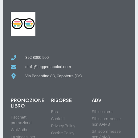
392 8000 500
staff@leggereacolori.com
Via Ponentino 3C, Capoterra (Ca)
PROMOZIONE
RISORSE
ADV
LIBRO
Rss
Siti non ams
Pacchetti
Contatti
Siti scommesse
promozionali
non AAMS
Privacy Policy
WikiAuthor
Siti scommesse
Cookie Policy
La sinossi per
non AAMS