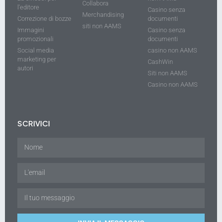
Collabora
l'editore
Casino senza
Merchandising
Correzione di bozze
documenti
siti non AAMS
Immagini
Casino senza
promozionali
documenti
Social media
casino non AAMS
marketing per
CashWin
autori
Siti non AAMS
Casino non AAMS
SCRIVICI