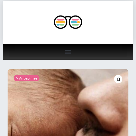
Anteprime