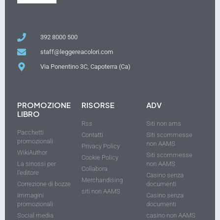
392 8000 500
staff@leggereacolori.com
Via Ponentino 3C, Capoterra (Ca)
PROMOZIONE
RISORSE
ADV
LIBRO
Rss
Siti non ams
Pacchetti
Contatti
Siti scommesse
promozionali
non AAMS
Privacy Policy
WikiAuthor
Siti scommesse
Cookie Policy
La sinossi per
non AAMS
Collabora
l'editore
Casino senza
Merchandising
Correzione di bozze
documenti
siti non AAMS
Immagini
Casino senza
promozionali
documenti
Social media
casino non AAMS