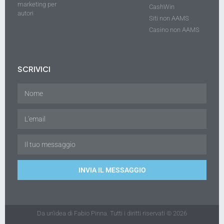
marketing per
CashWin
autori
Siti non AAMS
Casino non AAMS
SCRIVICI
INVIA IL MESSAGGIO
Da un'idea di Fabio Pinna. Tutti i diritti riservati © 2026