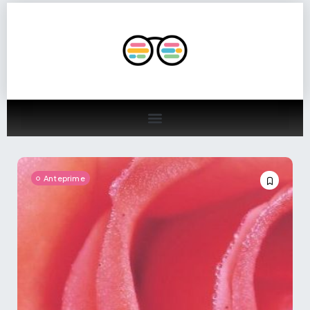
Anteprime