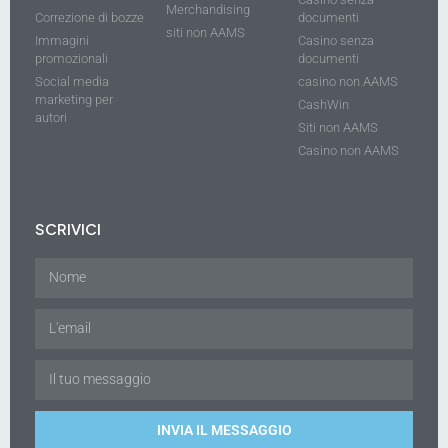
Merchandising
Correzione di bozze
documenti
siti non AAMS
Immagini
Casino senza
promozionali
documenti
Social media
casino non AAMS
marketing per
CashWin
autori
Siti non AAMS
Casino non AAMS
SCRIVICI
INVIA IL MESSAGGIO