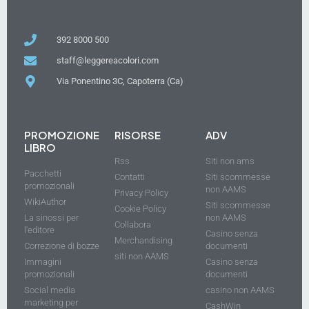
392 8000 500
staff@leggereacolori.com
Via Ponentino 3C, Capoterra (Ca)
PROMOZIONE
RISORSE
ADV
LIBRO
Rss
Siti non ams
Pacchetti
Contatti
Siti scommesse
promozionali
non AAMS
Privacy Policy
WikiAuthor
Siti scommesse
Cookie Policy
La sinossi per
non AAMS
Collabora
l'editore
Casino senza
Merchandising
Correzione di bozze
documenti
siti non AAMS
Immagini
Casino senza
promozionali
documenti
Social media
casino non AAMS
marketing per
CashWin