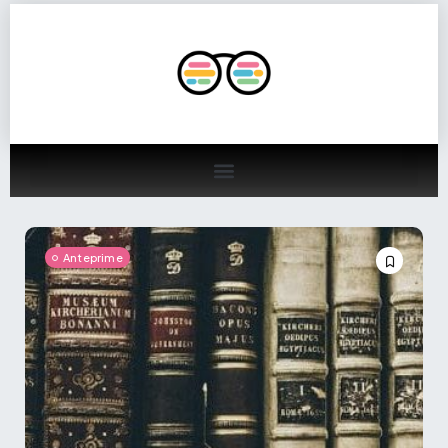
Anteprime