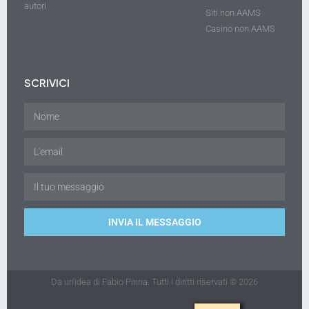
autori
Siti non AAMS
Casino non AAMS
SCRIVICI
INVIA IL MESSAGGIO
Da un'idea di Fabio Pinna. Tutti i diritti riservati © 2026