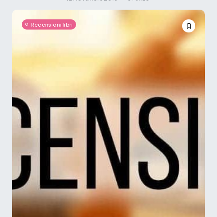
Recensioni libri