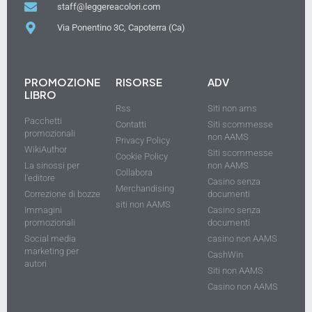
staff@leggereacolori.com
Via Ponentino 3C, Capoterra (Ca)
PROMOZIONE
RISORSE
ADV
LIBRO
Rss
Siti non ams
Pacchetti
Contatti
Siti scommesse
promozionali
non AAMS
Privacy Policy
WikiAuthor
Siti scommesse
Cookie Policy
La sinossi per
non AAMS
Collabora
l'editore
Casino senza
Merchandising
Correzione di bozze
documenti
siti non AAMS
Immagini
Casino senza
promozionali
documenti
Social media
casino non AAMS
marketing per
CashWin
autori
Siti non AAMS
Casino non AAMS