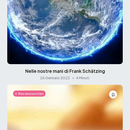
Nelle nostre mani di Frank Schätzing
26 Gennaio 2022
4 Minuti
Recensioni libri