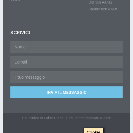
Siti non AAMS
Casino non AAMS
SCRIVICI
INVIA IL MESSAGGIO
Da un'idea di Fabio Pinna. Tutti i diritti riservati © 2026
Cookie