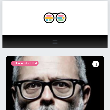
Recensioni libri