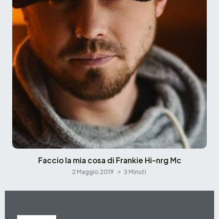
Faccio la mia cosa di Frankie Hi-nrg Mc
2 Maggio 2019
3 Minuti