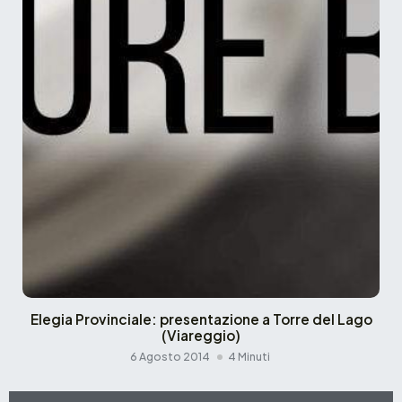
Elegia Provinciale: presentazione a Torre del Lago
(Viareggio)
6 Agosto 2014
4 Minuti