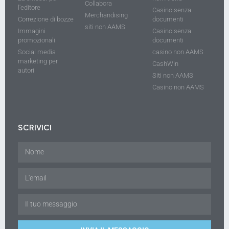
Collabora
l'editore
Casino senza
Merchandising
Correzione di bozze
documenti
siti non AAMS
Immagini
Casino senza
promozionali
documenti
Social media
casino non AAMS
marketing per
CashWin
autori
Siti non AAMS
Casino non AAMS
SCRIVICI