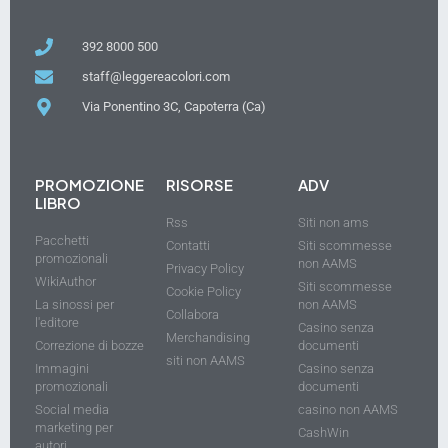
392 8000 500
staff@leggereacolori.com
Via Ponentino 3C, Capoterra (Ca)
PROMOZIONE
RISORSE
ADV
LIBRO
Rss
Siti non ams
Pacchetti
Contatti
Siti scommesse
promozionali
non AAMS
Privacy Policy
WikiAuthor
Siti scommesse
Cookie Policy
La sinossi per
non AAMS
Collabora
l'editore
Casino senza
Merchandising
Correzione di bozze
documenti
siti non AAMS
Immagini
Casino senza
promozionali
documenti
Social media
casino non AAMS
marketing per
CashWin
autori