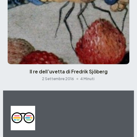
Il re dell’uvetta di Fredrik Sjöberg
2 Settembre 2016
4 Minuti