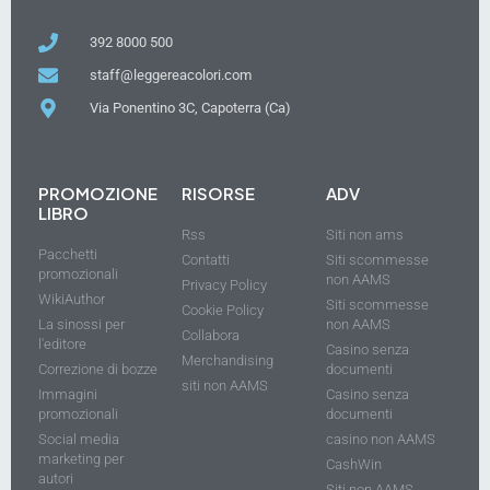
392 8000 500
staff@leggereacolori.com
Via Ponentino 3C, Capoterra (Ca)
PROMOZIONE
RISORSE
ADV
LIBRO
Rss
Siti non ams
Pacchetti
Contatti
Siti scommesse
promozionali
non AAMS
Privacy Policy
WikiAuthor
Siti scommesse
Cookie Policy
La sinossi per
non AAMS
Collabora
l'editore
Casino senza
Merchandising
Correzione di bozze
documenti
siti non AAMS
Immagini
Casino senza
promozionali
documenti
Social media
casino non AAMS
marketing per
CashWin
autori
Siti non AAMS