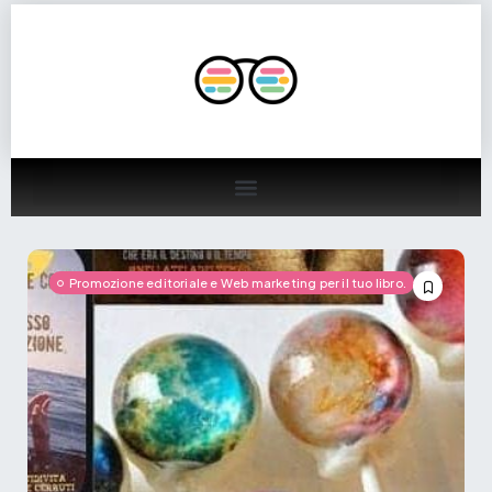
Promozione editoriale e Web marketing per il tuo libro.