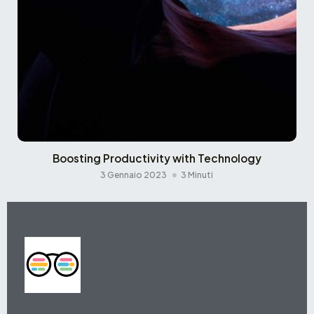
Boosting Productivity with Technology
3 Gennaio 2023
3 Minuti