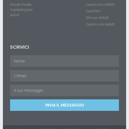
Social media
casino non AAMS
marketing per
CashWin
autori
Siti non AAMS
Casino non AAMS
SCRIVICI
INVIA IL MESSAGGIO