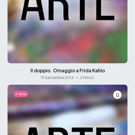
Il doppio. Omaggio a Frida Kahlo
19 Settembre 2014
3 Minuti
Arte