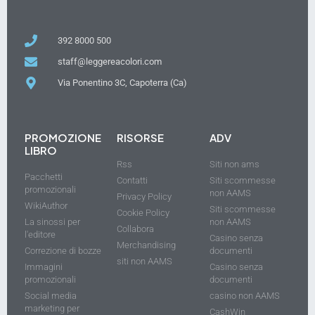
392 8000 500
staff@leggereacolori.com
Via Ponentino 3C, Capoterra (Ca)
PROMOZIONE
RISORSE
ADV
LIBRO
Rss
Siti non ams
Pacchetti
Contatti
Siti scommesse
promozionali
non AAMS
Privacy Policy
WikiAuthor
Siti scommesse
Cookie Policy
La sinossi per
non AAMS
Collabora
l'editore
Casino senza
Merchandising
Correzione di bozze
documenti
siti non AAMS
Immagini
Casino senza
promozionali
documenti
Social media
casino non AAMS
marketing per
CashWin