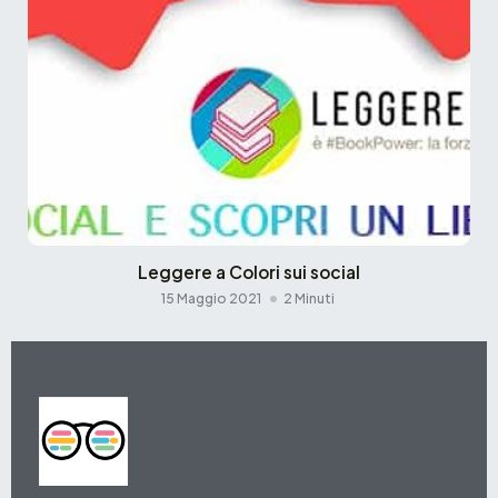
Leggere a Colori sui social
15 Maggio 2021
2 Minuti