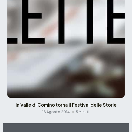
In Valle di Comino torna il Festival delle Storie
13 Agosto 2014
5 Minuti