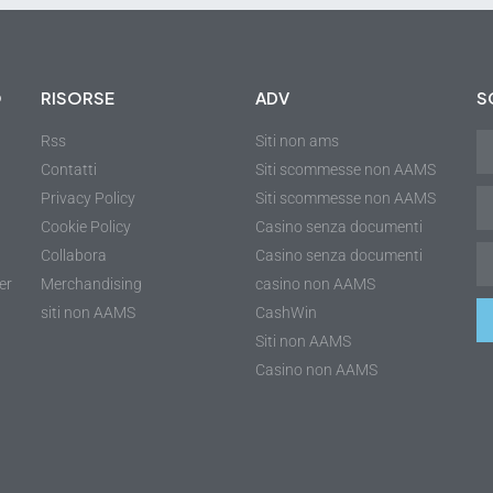
O
RISORSE
ADV
S
Rss
Siti non ams
Contatti
Siti scommesse non AAMS
Privacy Policy
Siti scommesse non AAMS
Cookie Policy
Casino senza documenti
Collabora
Casino senza documenti
er
Merchandising
casino non AAMS
siti non AAMS
CashWin
Siti non AAMS
Casino non AAMS