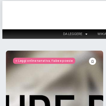
DA LEGGERE
WIKI
Leggi online narrativa, fiabe e poesie