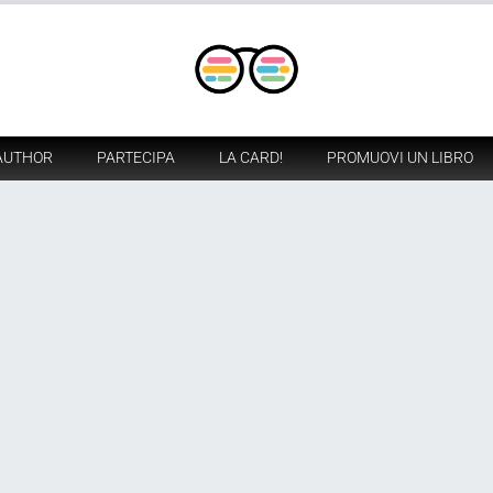
AUTHOR
PARTECIPA
LA CARD!
PROMUOVI UN LIBRO