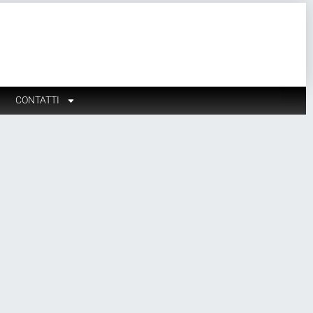
CONTATTI