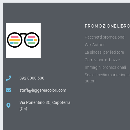
PROMOZIONE LIBR
Pacchetti promozionali
WikiAuthor
La sinossi per l'editore
Correzione di bozze
Immagini promozionali
Social media marketing p
392 8000 500
autori
staff@leggereacolori.com
Via Ponentino 3C, Capoterra
(Ca)