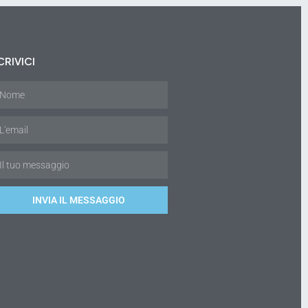
CRIVICI
INVIA IL MESSAGGIO