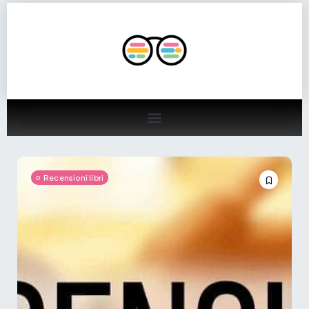
Recensioni libri