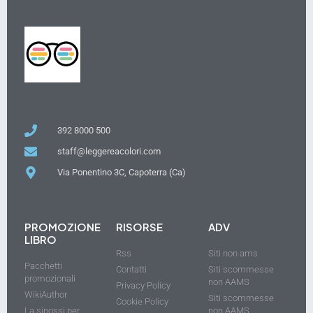
392 8000 500
staff@leggereacolori.com
Via Ponentino 3C, Capoterra (Ca)
PROMOZIONE
RISORSE
ADV
LIBRO
Rss
Siti non ams
Pacchetti
Contatti
Siti scommesse
promozionali
non AAMS
Privacy Policy
WikiAuthor
Siti scommesse
Cookie Policy
La sinossi per
non AAMS