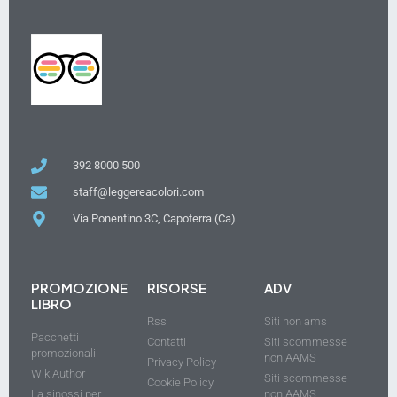
392 8000 500
staff@leggereacolori.com
Via Ponentino 3C, Capoterra (Ca)
PROMOZIONE
RISORSE
ADV
LIBRO
Rss
Siti non ams
Pacchetti
Contatti
Siti scommesse
promozionali
non AAMS
Privacy Policy
WikiAuthor
Siti scommesse
Cookie Policy
La sinossi per
non AAMS